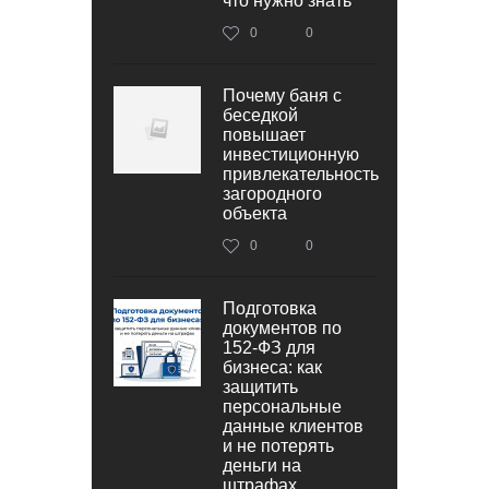
что нужно знать
0
0
Почему баня с
беседкой
повышает
инвестиционную
привлекательность
загородного
объекта
0
0
Подготовка
документов по
152‑ФЗ для
бизнеса: как
защитить
персональные
данные клиентов
и не потерять
деньги на
штрафах