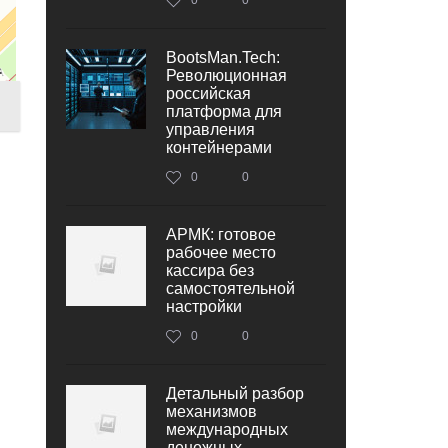
BootsMan.Tech:
Революционная
российская
платформа для
управления
контейнерами
0
0
АРМК: готовое
рабочее место
кассира без
самостоятельной
настройки
0
0
Детальный разбор
механизмов
международных
денежных