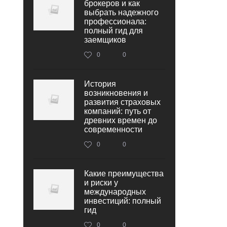
брокеров и как
выбрать надежного
профессионала:
полный гид для
заемщиков
0
0
История
возникновения и
развития страховых
компаний: путь от
древних времен до
современности
0
0
Какие преимущества
и риски у
международных
инвестиций: полный
гид
0
0