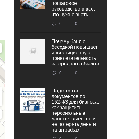
пошаговое
руководство и все,
что нужно знать
0
0
Почему баня с
беседкой повышает
инвестиционную
привлекательность
загородного объекта
0
0
Подготовка
документов по
152‑ФЗ для бизнеса:
как защитить
персональные
данные клиентов и
не потерять деньги
на штрафах
0
0