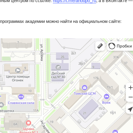
ебным центром по ссылке:
https://t.me/anodpo_ru
, а в ВКонтакте —
программах академии можно найти на официальном сайте: