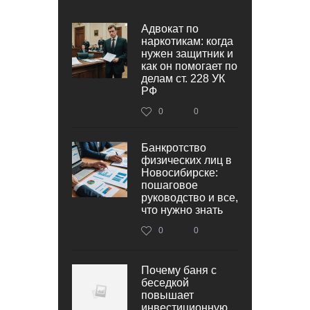
Адвокат по
наркотикам: когда
нужен защитник и
как он помогает по
делам ст. 228 УК
РФ
0
0
Банкротство
физических лиц в
Новосибирске:
пошаговое
руководство и все,
что нужно знать
0
0
Почему баня с
беседкой
повышает
инвестиционную