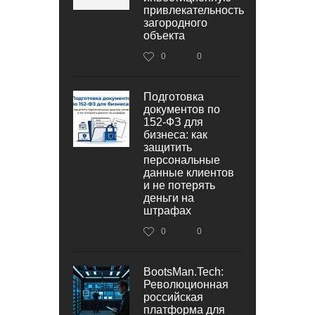
привлекательность
загородного
объекта
0
0
Подготовка
документов по
152‑ФЗ для
бизнеса: как
защитить
персональные
данные клиентов
и не потерять
деньги на
штрафах
0
0
BootsMan.Tech:
Революционная
российская
платформа для