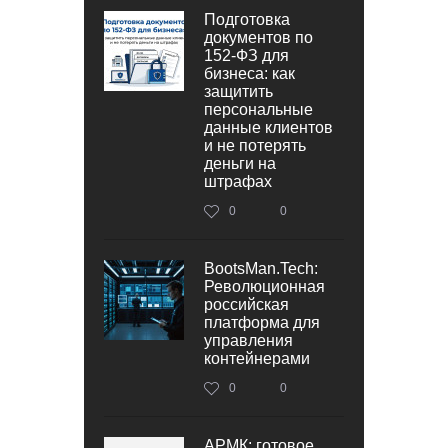
Подготовка
документов по
152‑ФЗ для
бизнеса: как
защитить
персональные
данные клиентов
и не потерять
деньги на
штрафах
0
0
BootsMan.Tech:
Революционная
российская
платформа для
управления
контейнерами
0
0
АРМК: готовое