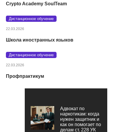
Crypto Academy SoulTeam
Дистанционное обучение
22.03.2026
Школа иностранных языков
Дистанционное обучение
22.03.2026
Профпрактикум
Адвокат по
наркотикам: когда
нужен защитник и
как он помогает по
делам ст. 228 УК