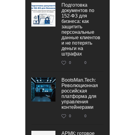
Подготовка
документов по
152‑ФЗ для
бизнеса: как
защитить
персональные
данные клиентов
и не потерять
деньги на
штрафах
0
0
BootsMan.Tech:
Революционная
российская
платформа для
управления
контейнерами
0
0
АРМК: готовое