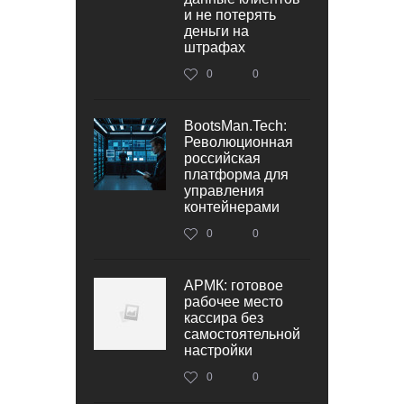
и не потерять
деньги на
штрафах
0
0
BootsMan.Tech:
Революционная
российская
платформа для
управления
контейнерами
0
0
АРМК: готовое
рабочее место
кассира без
самостоятельной
настройки
0
0