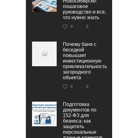
Новосибирске:
пошаговое
руководство и все,
что нужно знать
0
0
Почему баня с
беседкой
повышает
инвестиционную
привлекательность
загородного
объекта
0
0
Подготовка
документов по
152‑ФЗ для
бизнеса: как
защитить
персональные
данные клиентов