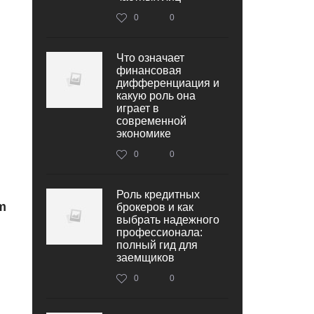
0
0
Что означает
финансовая
дифференциация и
какую роль она
играет в
современной
экономике
0
0
Роль кредитных
m
брокеров и как
выбрать надежного
профессионала:
полный гид для
заемщиков
0
0