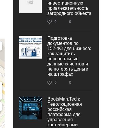
инвестиционную
привлекательность
загородного объекта
0
0
Подготовка
документов по
152‑ФЗ для бизнеса:
как защитить
персональные
данные клиентов и
не потерять деньги
на штрафах
0
0
BootsMan.Tech:
Революционная
российская
платформа для
управления
контейнерами