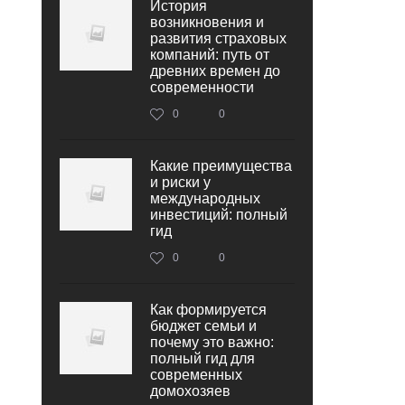
История
возникновения и
развития страховых
компаний: путь от
древних времен до
современности
0
0
Какие преимущества
и риски у
международных
инвестиций: полный
гид
0
0
Как формируется
бюджет семьи и
почему это важно:
полный гид для
современных
домохозяев