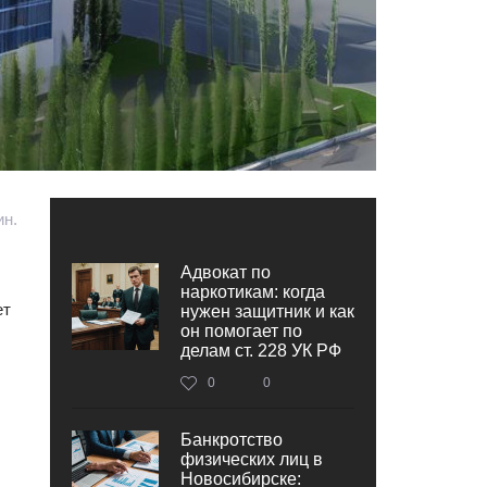
ин.
Адвокат по
наркотикам: когда
ет
нужен защитник и как
он помогает по
делам ст. 228 УК РФ
0
0
Банкротство
физических лиц в
Новосибирске: