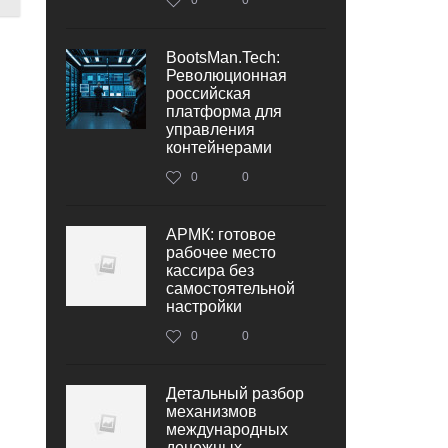
BootsMan.Tech:
Революционная
российская
платформа для
управления
контейнерами
0
0
АРМК: готовое
рабочее место
кассира без
самостоятельной
настройки
0
0
Детальный разбор
механизмов
международных
денежных