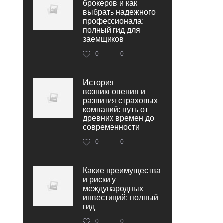
брокеров и как
выбрать надежного
профессионала:
полный гид для
заемщиков
0
0
История
возникновения и
развития страховых
компаний: путь от
древних времен до
современности
0
0
Какие преимущества
и риски у
международных
инвестиций: полный
гид
0
0