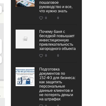
пошаговое
руководство и все,
что нужно знать
0
0
Почему баня с
беседкой повышает
инвестиционную
привлекательность
загородного объекта
0
0
Подготовка
документов по
152‑ФЗ для бизнеса:
как защитить
персональные
данные клиентов и
не потерять деньги
на штрафах
0
0