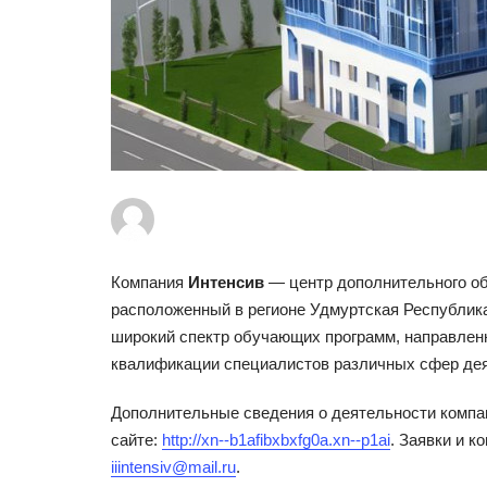
Компания
Интенсив
— центр дополнительного об
расположенный в регионе Удмуртская Республика
широкий спектр обучающих программ, направлен
квалификации специалистов различных сфер дея
Дополнительные сведения о деятельности компа
сайте:
http://xn--b1afibxbxfg0a.xn--p1ai
. Заявки и к
iiintensiv@mail.ru
.