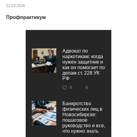
22.03.2026
Профпрактикум
Адвокат по
наркотикам: когда
нужен защитник и
как он помогает по
делам ст. 228 УК
РФ
0
0
Банкротство
физических лиц в
Новосибирске:
пошаговое
руководство и все,
что нужно знать