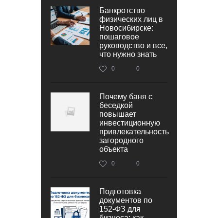
Банкротство
физических лиц в
Новосибирске:
пошаговое
руководство и все,
что нужно знать
0
0
Почему баня с
беседкой
повышает
инвестиционную
привлекательность
загородного
объекта
0
0
Подготовка
документов по
152‑ФЗ для
бизнеса: как