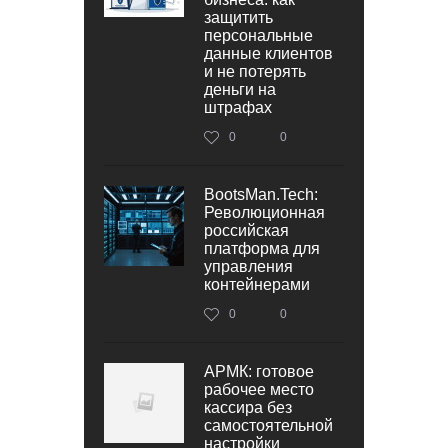
защитить
персональные
данные клиентов
и не потерять
деньги на
штрафах
0
0
BootsMan.Tech:
Революционная
российская
платформа для
управления
контейнерами
0
0
АРМК: готовое
рабочее место
кассира без
самостоятельной
настройки