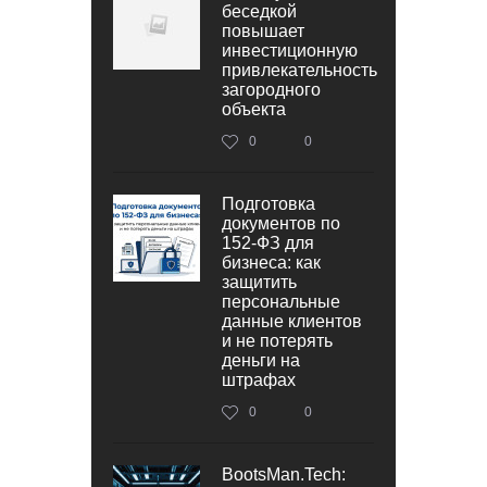
беседкой
повышает
инвестиционную
привлекательность
загородного
объекта
0
0
Подготовка
документов по
152‑ФЗ для
бизнеса: как
защитить
персональные
данные клиентов
и не потерять
деньги на
штрафах
0
0
BootsMan.Tech: