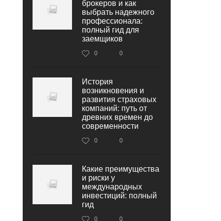
брокеров и как
выбрать надежного
профессионала:
полный гид для
заемщиков
0
0
История
возникновения и
развития страховых
компаний: путь от
древних времен до
современности
0
0
Какие преимущества
и риски у
международных
инвестиций: полный
гид
0
0