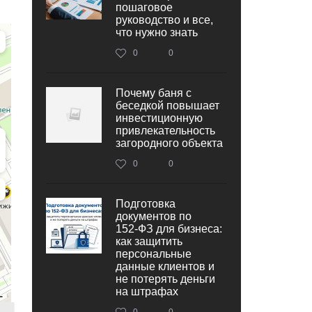
пошаговое
руководство и все,
что нужно знать
0
0
Почему баня с
беседкой повышает
инвестиционную
привлекательность
загородного объекта
0
0
Подготовка
документов по
152‑ФЗ для бизнеса:
как защитить
персональные
данные клиентов и
не потерять деньги
на штрафах
0
0