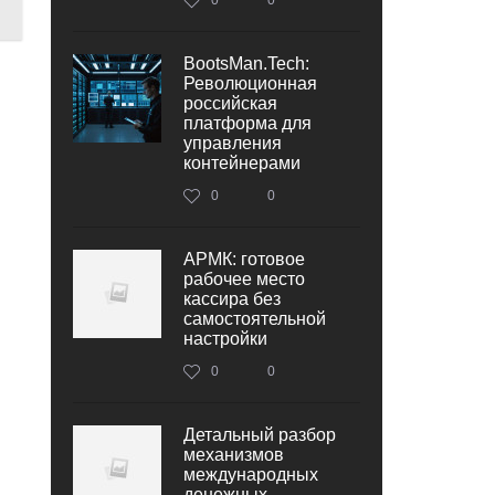
BootsMan.Tech:
Революционная
российская
платформа для
управления
контейнерами
0
0
АРМК: готовое
рабочее место
кассира без
самостоятельной
настройки
0
0
Детальный разбор
механизмов
международных
денежных