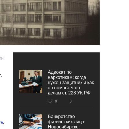
ин.
Адвокат по
,
наркотикам: когда
нужен защитник и как
он помогает по
делам ст. 228 УК РФ
0
0
Банкротство
физических лиц в
те
,
Новосибирске: