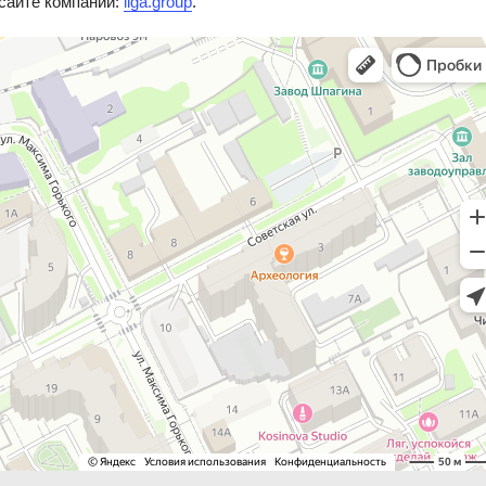
сайте компании:
liga.group
.