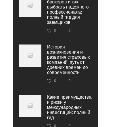
брокеров и как
выбрать надежного
профессионала:
полный гид для
заемщиков
0
0
История
возникновения и
развития страховых
компаний: путь от
древних времен до
современности
0
0
Какие преимущества
и риски у
международных
инвестиций: полный
гид
0
0