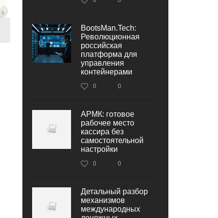
BootsMan.Tech:
Революционная
российская
платформа для
управления
контейнерами
0
0
АРМК: готовое
рабочее место
кассира без
самостоятельной
настройки
0
0
Детальный разбор
механизмов
международных
денежных