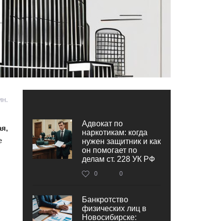
ин.
Адвокат по
я,
наркотикам: когда
е
нужен защитник и как
он помогает по
делам ст. 228 УК РФ
0
0
Банкротство
физических лиц в
Новосибирске: