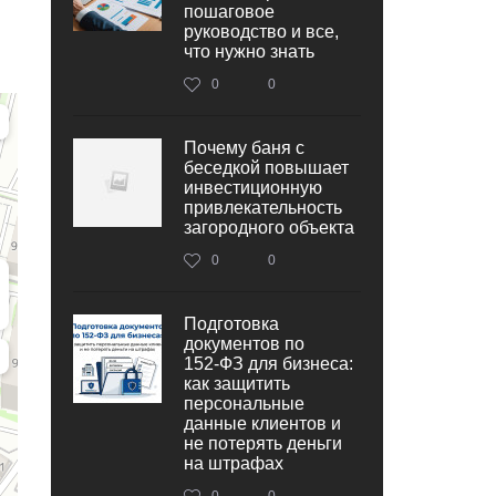
пошаговое
руководство и все,
что нужно знать
0
0
Почему баня с
беседкой повышает
инвестиционную
привлекательность
загородного объекта
0
0
Подготовка
документов по
152‑ФЗ для бизнеса:
как защитить
персональные
данные клиентов и
не потерять деньги
на штрафах
0
0