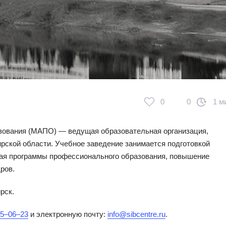
0
0
1 м
зования (МАПО) — ведущая образовательная организация,
рской области. Учебное заведение занимается подготовкой
гая программы профессионального образования, повышение
ров.
рск.
5‒06‒23
и электронную почту:
info@sibcentre.ru
.