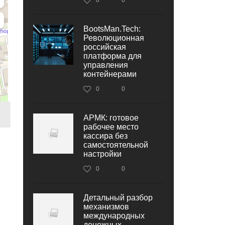
BootsMan.Tech:
Революционная
российская
платформа для
управления
контейнерами
0
0
АРМК: готовое
рабочее место
кассира без
самостоятельной
настройки
0
0
Детальный разбор
механизмов
международных
денежных