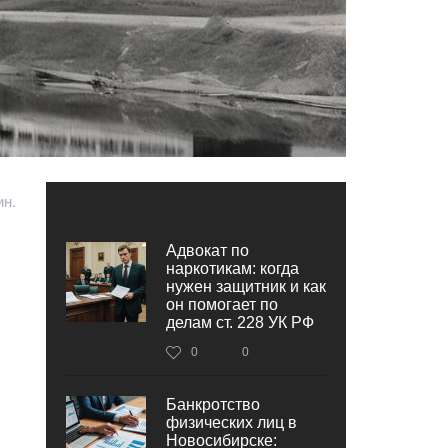
ин.
Адвокат по
наркотикам: когда
нужен защитник и как
он помогает по
делам ст. 228 УК РФ
0
0
Банкротство
физических лиц в
Новосибирске: