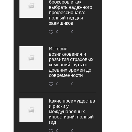
брокеров и как
выбрать надежного
профессионала:
полный гид для
заемщиков
0
0
История
возникновения и
развития страховых
компаний: путь от
древних времен до
современности
0
0
Какие преимущества
и риски у
международных
инвестиций: полный
гид
0
0