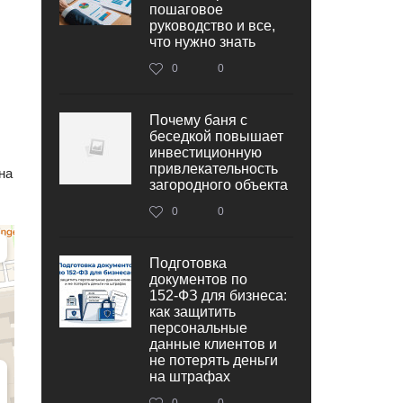
пошаговое
руководство и все,
что нужно знать
0
0
Почему баня с
беседкой повышает
инвестиционную
привлекательность
на
загородного объекта
0
0
Подготовка
документов по
152‑ФЗ для бизнеса:
как защитить
персональные
данные клиентов и
не потерять деньги
на штрафах
0
0