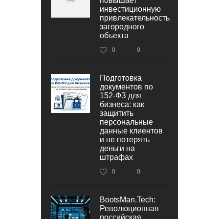
повышает
инвестиционную
привлекательность
загородного
объекта
0
0
Подготовка
документов по
152‑ФЗ для
бизнеса: как
защитить
персональные
данные клиентов
и не потерять
деньги на
штрафах
0
0
BootsMan.Tech:
Революционная
российская