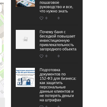
пошаговое
руководство и все,
что нужно знать
0
0
Почему баня с
беседкой повышает
инвестиционную
привлекательность
загородного объекта
0
0
Подготовка
документов по
152‑ФЗ для бизнеса:
как защитить
персональные
данные клиентов и
не потерять деньги
на штрафах
0
0