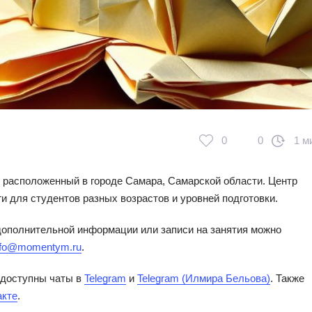
0
0
1 м
 расположенный в городе Самара, Самарской области. Центр
и для студентов разных возрастов и уровней подготовки.
дополнительной информации или записи на занятия можно
nfo@momentym.ru
.
 доступны чаты в
Telegram
и
Telegram (Илмира Бельова)
. Также
акте
.