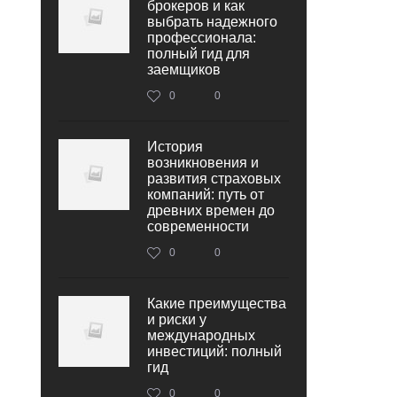
брокеров и как
выбрать надежного
профессионала:
полный гид для
заемщиков
0
0
История
возникновения и
развития страховых
компаний: путь от
древних времен до
современности
0
0
Какие преимущества
и риски у
международных
инвестиций: полный
гид
0
0