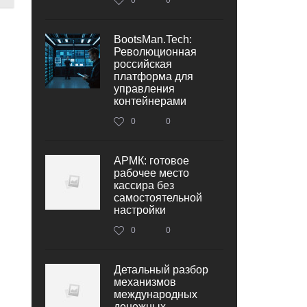
BootsMan.Tech:
Революционная
российская
платформа для
управления
контейнерами
0
0
АРМК: готовое
рабочее место
кассира без
самостоятельной
настройки
0
0
Детальный разбор
механизмов
международных
денежных