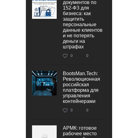
документов по
152‑ФЗ для
бизнеса: как
защитить
персональные
данные клиентов
и не потерять
деньги на
штрафах
0
0
BootsMan.Tech:
Революционная
российская
платформа для
управления
контейнерами
0
0
АРМК: готовое
рабочее место