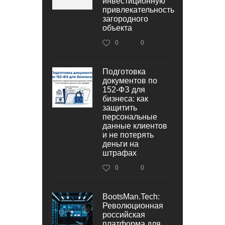
инвестиционную
привлекательность
загородного
объекта
0
0
Подготовка
документов по
152‑ФЗ для
бизнеса: как
защитить
персональные
данные клиентов
и не потерять
деньги на
штрафах
0
0
BootsMan.Tech:
Революционная
российская
платформа для