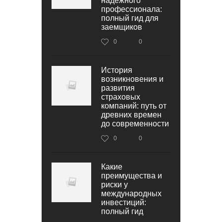
надежного
профессионала:
полный гид для
заемщиков
0
0
История
возникновения и
развития
страховых
компаний: путь от
древних времен
до современности
0
0
Какие
преимущества и
риски у
международных
инвестиций:
полный гид