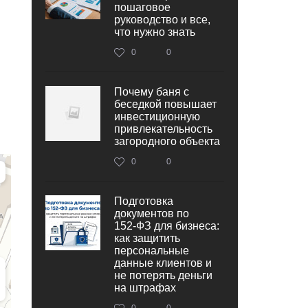
пошаговое
руководство и все,
что нужно знать
0
0
Почему баня с
беседкой повышает
инвестиционную
привлекательность
загородного объекта
0
0
Подготовка
документов по
152‑ФЗ для бизнеса:
как защитить
персональные
данные клиентов и
не потерять деньги
на штрафах
0
0