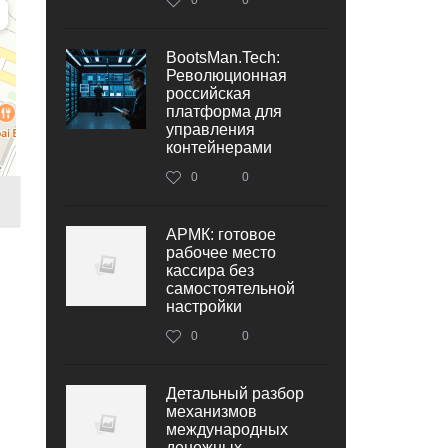
BootsMan.Tech:
Революционная
российская
платформа для
управления
контейнерами
0
0
АРМК: готовое
рабочее место
кассира без
самостоятельной
настройки
0
0
Детальный разбор
механизмов
международных
денежных