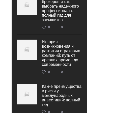
брокеров и как
выбрать надежного
профессионала:
полный гид для
заемщиков
0
0
История
возникновения и
развития страховых
компаний: путь от
древних времен до
современности
0
0
Какие преимущества
и риски у
международных
инвестиций: полный
гид
0
0