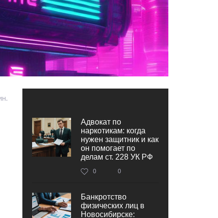
ин.
Адвокат по
наркотикам: когда
нужен защитник и как
он помогает по
делам ст. 228 УК РФ
0
0
Банкротство
физических лиц в
Новосибирске: