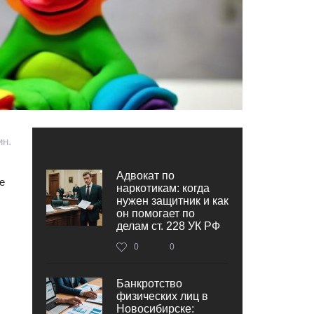
ин.
Адвокат по
е
наркотикам: когда
нужен защитник и как
он помогает по
делам ст. 228 УК РФ
0
0
Банкротство
физических лиц в
Новосибирске: