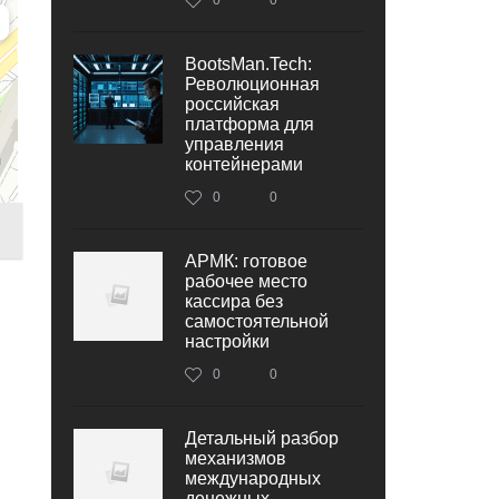
BootsMan.Tech:
Революционная
российская
платформа для
управления
контейнерами
0
0
АРМК: готовое
рабочее место
кассира без
самостоятельной
настройки
0
0
Детальный разбор
механизмов
международных
денежных