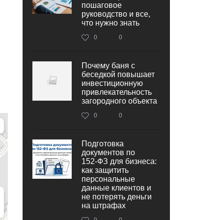
пошаговое
руководство и все,
что нужно знать
0
0
Почему баня с
беседкой повышает
инвестиционную
привлекательность
загородного объекта
0
0
Подготовка
документов по
152‑ФЗ для бизнеса:
как защитить
персональные
данные клиентов и
не потерять деньги
на штрафах
0
0