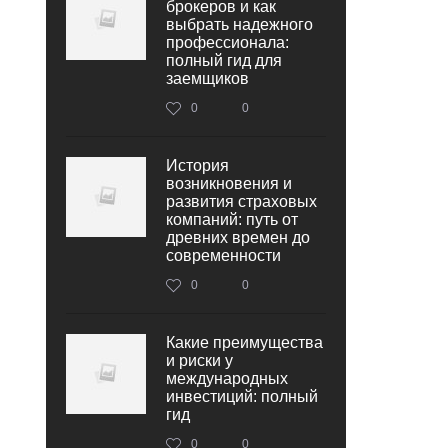
брокеров и как
выбрать надежного
профессионала:
полный гид для
заемщиков
0
0
История
возникновения и
развития страховых
компаний: путь от
древних времен до
современности
0
0
Какие преимущества
и риски у
международных
инвестиций: полный
гид
0
0