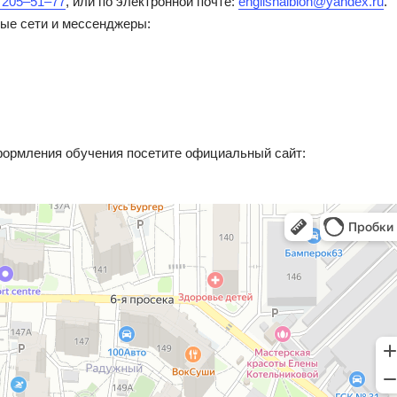
) 205–51–77
, или по электронной почте:
englishalbion@yandex.ru
.
ые сети и мессенджеры:
ормления обучения посетите официальный сайт: