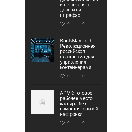
и не потерять
деньги на
штрафах
0
0
BootsMan.Tech:
Революционная
российская
платформа для
управления
контейнерами
0
0
АРМК: готовое
рабочее место
кассира без
самостоятельной
настройки
0
0