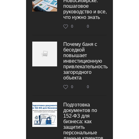
Новосибирске:
пошаговое
руководство и все,
что нужно знать
0
0
Почему баня с
беседкой
повышает
инвестиционную
привлекательность
загородного
объекта
0
0
Подготовка
документов по
152‑ФЗ для
бизнеса: как
защитить
персональные
данные клиентов