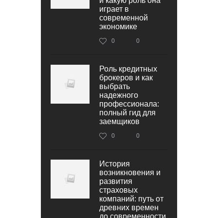
и какую роль она
играет в
современной
экономике
0
0
Роль кредитных
брокеров и как
выбрать
надежного
профессионала:
полный гид для
заемщиков
0
0
История
возникновения и
развития
страховых
компаний: путь от
древних времен
до современности