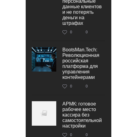
персональные
данные клиентов
и не потерять
деньги на
штрафах
0
0
BootsMan.Tech:
Революционная
российская
платформа для
управления
контейнерами
0
0
АРМК: готовое
рабочее место
кассира без
самостоятельной
настройки
0
0