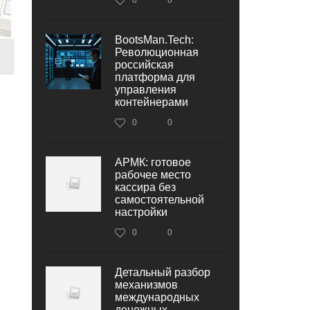
BootsMan.Tech:
Революционная
российская
платформа для
управления
контейнерами
0
0
АРМК: готовое
рабочее место
кассира без
самостоятельной
настройки
0
0
Детальный разбор
механизмов
международных
денежных