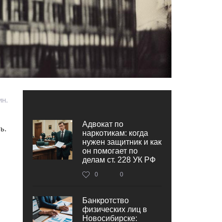
ин.
Адвокат по
ь.
наркотикам: когда
нужен защитник и как
он помогает по
делам ст. 228 УК РФ
0
0
Банкротство
физических лиц в
Новосибирске: