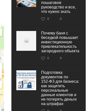
пошаговое
руководство и все,
что нужно знать
0
0
Почему баня с
беседкой повышает
инвестиционную
привлекательность
загородного объекта
0
0
Подготовка
документов по
152‑ФЗ для бизнеса:
как защитить
персональные
данные клиентов и
не потерять деньги
на штрафах
0
0