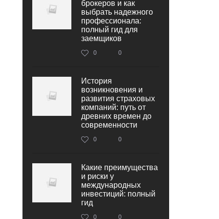
брокеров и как
выбрать надежного
профессионала:
полный гид для
заемщиков
0
0
История
возникновения и
развития страховых
компаний: путь от
древних времен до
современности
0
0
Какие преимущества
и риски у
международных
инвестиций: полный
гид
0
0