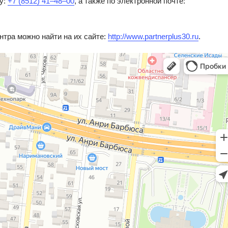
у:
+7 (8512) 41‒48‒00
, а также по электронной почте:
тра можно найти на их сайте:
http://www.partnerplus30.ru
.