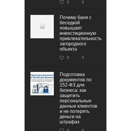
0
0
Почему баня с
беседкой
повышает
инвестиционную
привлекательность
загородного
объекта
0
0
Подготовка
документов по
152‑ФЗ для
бизнеса: как
защитить
персональные
данные клиентов
и не потерять
деньги на
штрафах
0
0