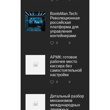
BootsMan.Tech:
Революционная
российская
платформа для
управления
контейнерами
0
0
АРМК: готовое
рабочее место
кассира без
самостоятельной
настройки
0
0
Детальный разбор
механизмов
международных
денежных