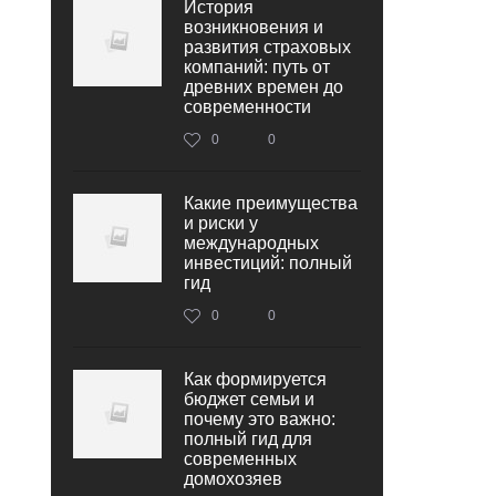
История
возникновения и
развития страховых
компаний: путь от
древних времен до
современности
0
0
Какие преимущества
и риски у
международных
инвестиций: полный
гид
0
0
Как формируется
бюджет семьи и
почему это важно:
полный гид для
современных
домохозяев