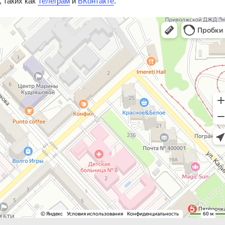
 таких как
Телеграм
и
ВКонтакте
.