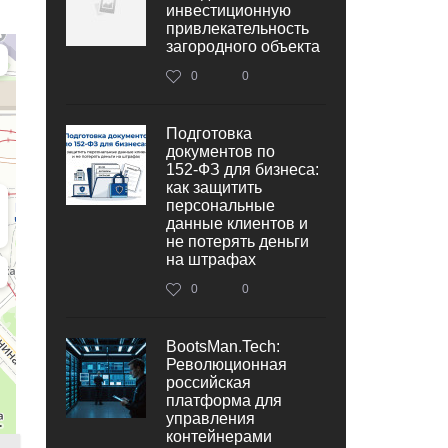
инвестиционную
привлекательность
загородного объекта
0
0
Подготовка
документов по
152‑ФЗ для бизнеса:
как защитить
персональные
данные клиентов и
не потерять деньги
на штрафах
0
0
BootsMan.Tech:
Революционная
российская
платформа для
управления
контейнерами