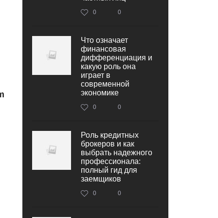
0
0
Что означает
финансовая
дифференциация и
какую роль она
играет в
современной
экономике
m
0
0
Роль кредитных
брокеров и как
выбрать надежного
профессионала:
полный гид для
заемщиков
0
0