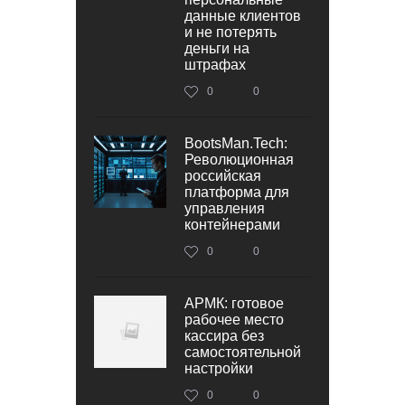
данные клиентов
и не потерять
деньги на
штрафах
0
0
BootsMan.Tech:
Революционная
российская
платформа для
управления
контейнерами
0
0
АРМК: готовое
рабочее место
кассира без
самостоятельной
настройки
0
0