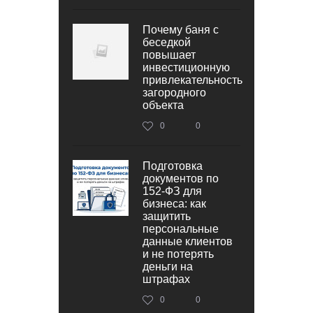
Почему баня с
беседкой
повышает
инвестиционную
привлекательность
загородного
объекта
0
0
Подготовка
документов по
152‑ФЗ для
бизнеса: как
защитить
персональные
данные клиентов
и не потерять
деньги на
штрафах
0
0