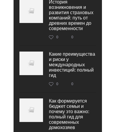
История
возникновения и
развития страховых
компаний: путь от
древних времен до
современности
0
0
Какие преимущества
и риски у
международных
инвестиций: полный
гид
0
0
Как формируется
бюджет семьи и
почему это важно:
полный гид для
современных
домохозяев