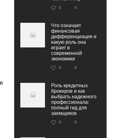
0
0
Что означает
финансовая
дифференциация и
какую роль она
играет в
современной
экономике
0
0
m
Роль кредитных
брокеров и как
выбрать надежного
профессионала:
полный гид для
заемщиков
0
0