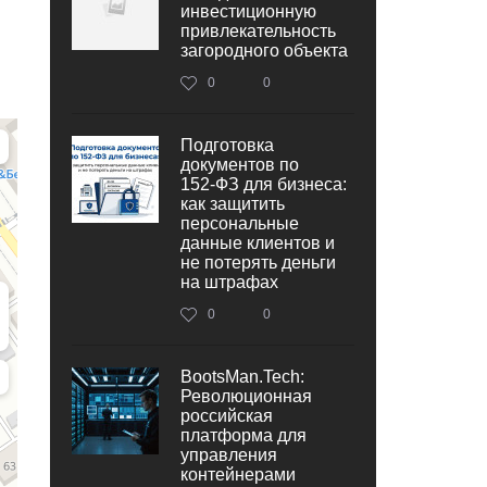
инвестиционную
привлекательность
загородного объекта
0
0
Подготовка
документов по
152‑ФЗ для бизнеса:
как защитить
персональные
данные клиентов и
не потерять деньги
на штрафах
0
0
BootsMan.Tech:
Революционная
российская
платформа для
управления
контейнерами