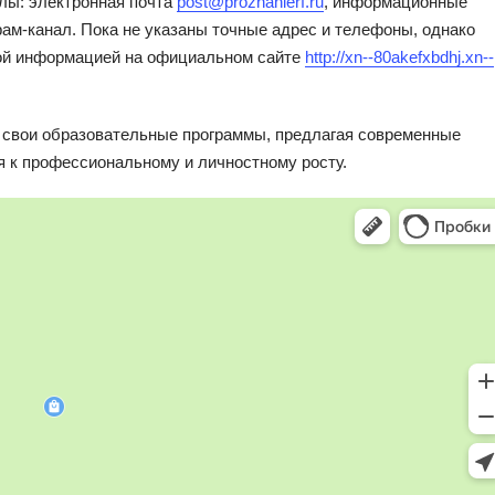
лы: электронная почта
post@proznanierf.ru
, информационные
рам-канал. Пока не указаны точные адрес и телефоны, однако
ной информацией на официальном сайте
http://xn--80akefxbdhj.xn--
 свои образовательные программы, предлагая современные
я к профессиональному и личностному росту.