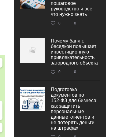
пошаговое
руководство и все,
что нужно знать
0
0
Почему баня с
беседкой повышает
инвестиционную
привлекательность
загородного объекта
0
0
Подготовка
документов по
152‑ФЗ для бизнеса:
как защитить
персональные
данные клиентов и
не потерять деньги
на штрафах
0
0