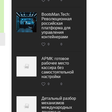
BootsMan.Tech:
Революционная
российская
платформа для
управления
контейнерами
0
0
АРМК: готовое
рабочее место
кассира без
самостоятельной
настройки
0
0
Детальный разбор
механизмов
международных
денежных