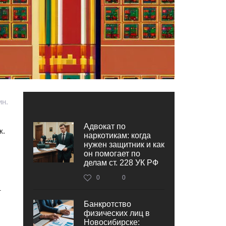
ин.
Адвокат по
к.
наркотикам: когда
нужен защитник и как
он помогает по
делам ст. 228 УК РФ
0
0
т
Банкротство
физических лиц в
Новосибирске: