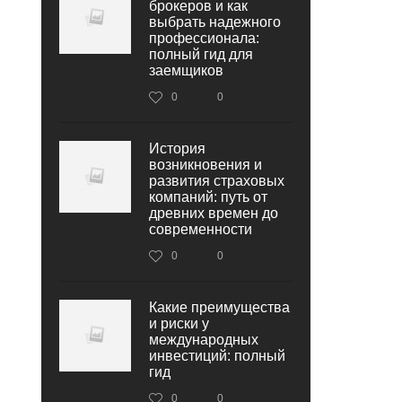
брокеров и как
выбрать надежного
профессионала:
полный гид для
заемщиков
0
0
История
возникновения и
развития страховых
компаний: путь от
древних времен до
современности
0
0
Какие преимущества
и риски у
международных
инвестиций: полный
гид
0
0