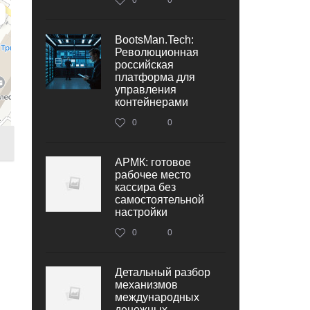
BootsMan.Tech:
Революционная
российская
платформа для
управления
контейнерами
0
0
АРМК: готовое
рабочее место
кассира без
самостоятельной
настройки
0
0
Детальный разбор
механизмов
международных
денежных