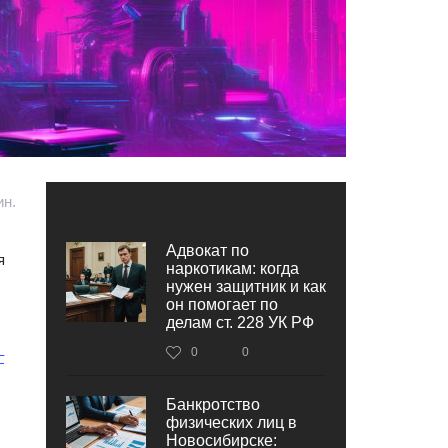
ин.
Адвокат по
я
наркотикам: когда
нужен защитник и как
он помогает по
делам ст. 228 УК РФ
0
0
‒
Банкротство
физических лиц в
Новосибирске: