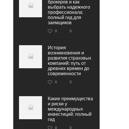
брокеров и как
выбрать надежного
профессионала:
полный гид для
заемщиков
0
0
История
возникновения и
развития страховых
компаний: путь от
древних времен до
современности
0
0
Какие преимущества
и риски у
международных
инвестиций: полный
гид
0
0