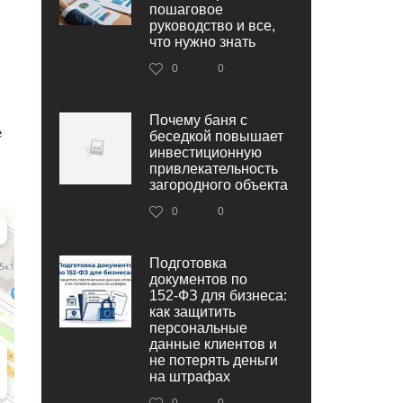
пошаговое
руководство и все,
что нужно знать
0
0
Почему баня с
е
беседкой повышает
инвестиционную
привлекательность
загородного объекта
0
0
Подготовка
документов по
152‑ФЗ для бизнеса:
как защитить
персональные
данные клиентов и
не потерять деньги
на штрафах
0
0