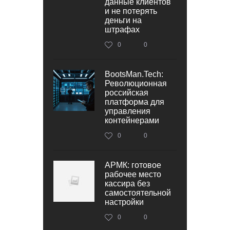
данные клиентов
и не потерять
деньги на
штрафах
0
0
BootsMan.Tech:
Революционная
российская
платформа для
управления
контейнерами
0
0
АРМК: готовое
рабочее место
кассира без
самостоятельной
настройки
0
0