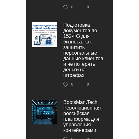
0
0
Подготовка
документов по
152‑ФЗ для
бизнеса: как
защитить
персональные
данные клиентов
и не потерять
деньги на
штрафах
0
0
BootsMan.Tech:
Революционная
российская
платформа для
управления
контейнерами