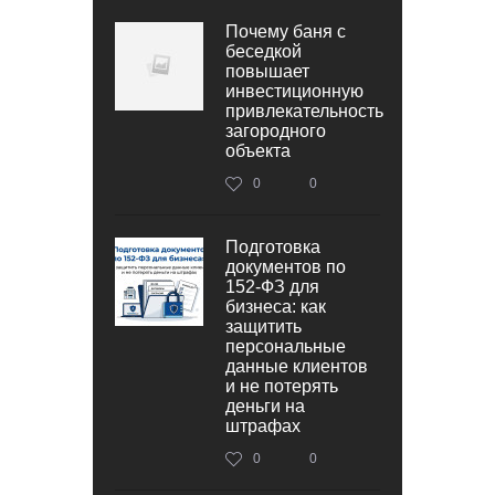
Почему баня с
беседкой
повышает
инвестиционную
привлекательность
загородного
объекта
0
0
Подготовка
документов по
152‑ФЗ для
бизнеса: как
защитить
персональные
данные клиентов
и не потерять
деньги на
штрафах
0
0