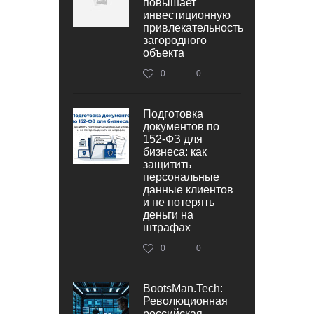
повышает
инвестиционную
привлекательность
загородного
объекта
0
0
Подготовка
документов по
152‑ФЗ для
бизнеса: как
защитить
персональные
данные клиентов
и не потерять
деньги на
штрафах
0
0
BootsMan.Tech:
Революционная
российская