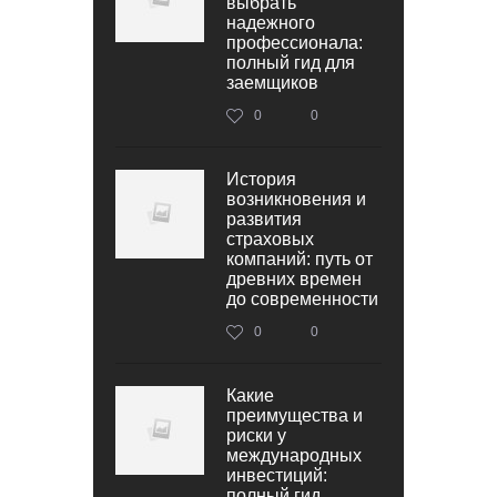
выбрать
надежного
профессионала:
полный гид для
заемщиков
0
0
История
возникновения и
развития
страховых
компаний: путь от
древних времен
до современности
0
0
Какие
преимущества и
риски у
международных
инвестиций:
полный гид