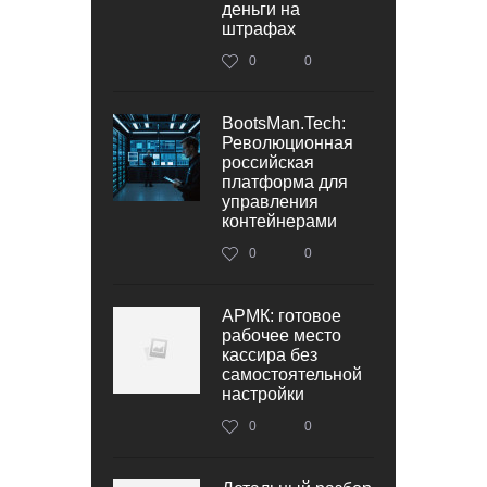
деньги на
штрафах
0
0
BootsMan.Tech:
Революционная
российская
платформа для
управления
контейнерами
0
0
АРМК: готовое
рабочее место
кассира без
самостоятельной
настройки
0
0