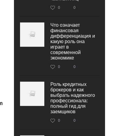
0
0
Что означает
финансовая
дифференциация и
какую роль она
играет в
современной
экономике
0
0
Роль кредитных
брокеров и как
выбрать надежного
профессионала:
m
полный гид для
заемщиков
0
0