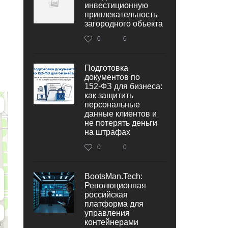
инвестиционную
привлекательность
загородного объекта
0
0
Подготовка
документов по
152‑ФЗ для бизнеса:
как защитить
персональные
данные клиентов и
не потерять деньги
на штрафах
0
0
BootsMan.Tech:
Революционная
российская
платформа для
управления
контейнерами