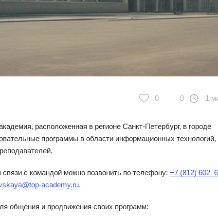
0
0
1 м
кадемия, расположенная в регионе Санкт-Петербург, в городе
зовательные программы в области информационных технологий,
преподавателей.
я связи с командой можно позвонить по телефону:
+7 (812) 602‒
vskaya@top-academy.ru
.
ля общения и продвижения своих программ: