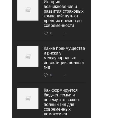
История
возникновения и
развития страховых
компаний: путь от
древних времен до
современности
0
0
Какие преимущества
и риски у
международных
инвестиций: полный
гид
0
0
Как формируется
бюджет семьи и
почему это важно:
полный гид для
современных
домохозяев