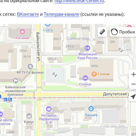
а на официальном сайте:
http://www.teuk-center.ru
.
х сетях:
ВКонтакте
и
Телеграм-канале
(ссылки не указаны).