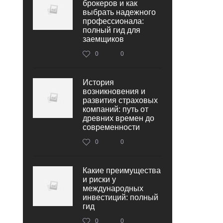
брокеров и как
выбрать надежного
профессионала:
полный гид для
заемщиков
0
0
История
возникновения и
развития страховых
компаний: путь от
древних времен до
современности
0
0
Какие преимущества
и риски у
международных
инвестиций: полный
гид
0
0