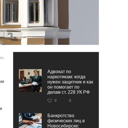
ин.
Адвокат по
наркотикам: когда
ии
нужен защитник и как
он помогает по
делам ст. 228 УК РФ
0
0
я
Банкротство
физических лиц в
Новосибирске: