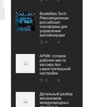
BootsMan.Tech:
Революционная
российская
платформа для
управления
контейнерами
0
0
АРМК: готовое
рабочее место
кассира без
самостоятельной
настройки
0
0
Детальный разбор
механизмов
международных
денежных