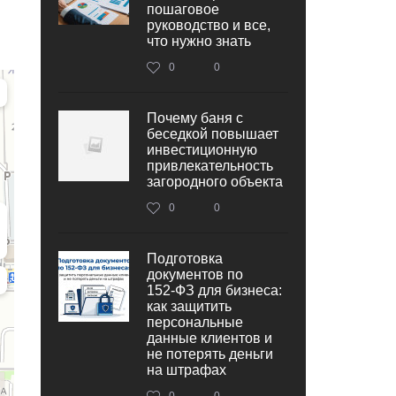
пошаговое
руководство и все,
что нужно знать
0
0
Почему баня с
беседкой повышает
инвестиционную
привлекательность
загородного объекта
0
0
Подготовка
документов по
152‑ФЗ для бизнеса:
как защитить
персональные
данные клиентов и
не потерять деньги
на штрафах
0
0