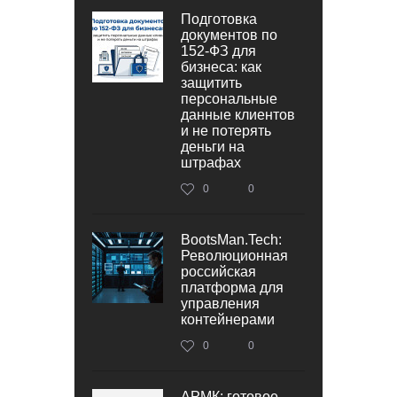
Подготовка
документов по
152‑ФЗ для
бизнеса: как
защитить
персональные
данные клиентов
и не потерять
деньги на
штрафах
0
0
BootsMan.Tech:
Революционная
российская
платформа для
управления
контейнерами
0
0
АРМК: готовое