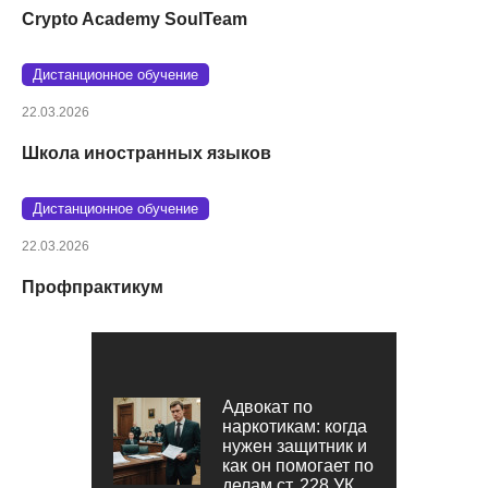
Crypto Academy SoulTeam
Дистанционное обучение
22.03.2026
Школа иностранных языков
Дистанционное обучение
22.03.2026
Профпрактикум
Адвокат по
наркотикам: когда
нужен защитник и
как он помогает по
делам ст. 228 УК