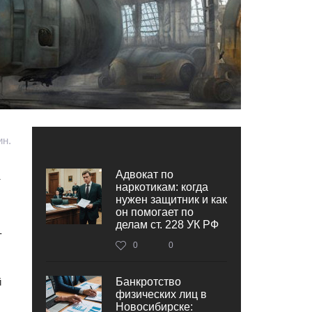
ин.
Адвокат по
т
наркотикам: когда
нужен защитник и как
он помогает по
делам ст. 228 УК РФ
-
0
0
й
Банкротство
физических лиц в
Новосибирске: