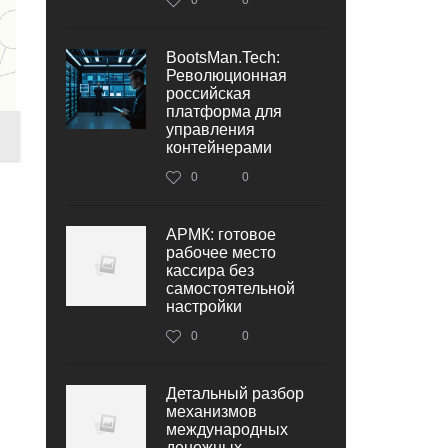
BootsMan.Tech:
Революционная
российская
платформа для
управления
контейнерами
0
0
АРМК: готовое
рабочее место
кассира без
самостоятельной
настройки
0
0
Детальный разбор
механизмов
международных
денежных