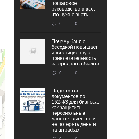
пошаговое
руководство и все,
что нужно знать
0
0
Почему баня с
беседкой повышает
инвестиционную
привлекательность
загородного объекта
0
0
Подготовка
документов по
152‑ФЗ для бизнеса:
как защитить
персональные
данные клиентов и
не потерять деньги
на штрафах
0
0