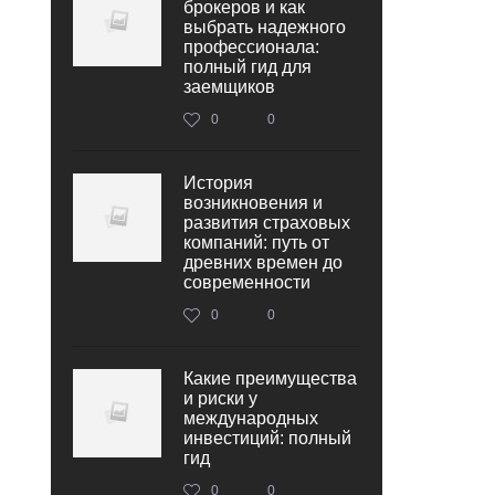
брокеров и как
выбрать надежного
профессионала:
полный гид для
заемщиков
0
0
История
возникновения и
развития страховых
компаний: путь от
древних времен до
современности
0
0
Какие преимущества
и риски у
международных
инвестиций: полный
гид
0
0