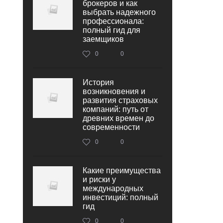
брокеров и как
выбрать надежного
профессионала:
полный гид для
заемщиков
0
0
История
возникновения и
развития страховых
компаний: путь от
древних времен до
современности
0
0
Какие преимущества
и риски у
международных
инвестиций: полный
гид
0
0