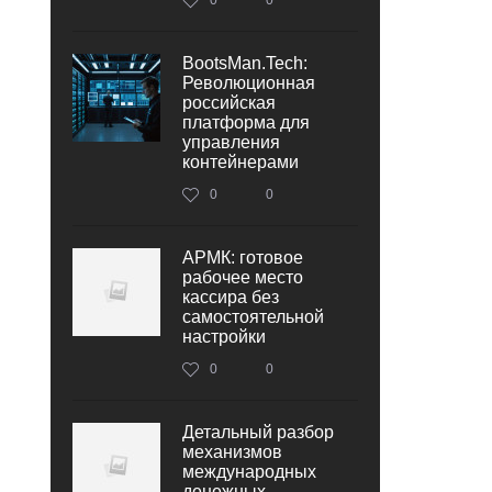
BootsMan.Tech:
Революционная
российская
платформа для
управления
контейнерами
0
0
АРМК: готовое
рабочее место
кассира без
самостоятельной
настройки
0
0
Детальный разбор
механизмов
международных
денежных