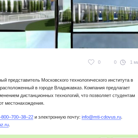
0
0
1 м
ый представитель Московского технологического института в
расположенный в городе Владикавказ. Компания предлагает
енением дистанционных технологий, что позволяет студентам
от местонахождения.
‒800‒700‒38‒22
и электронную почту:
info@mti-cdovus.ru
.
uz.ru
.