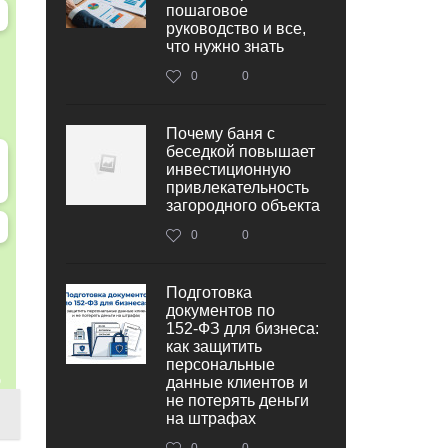
пошаговое
руководство и все,
что нужно знать
0
0
Почему баня с
беседкой повышает
инвестиционную
привлекательность
загородного объекта
0
0
Подготовка
документов по
152‑ФЗ для бизнеса:
как защитить
персональные
данные клиентов и
не потерять деньги
на штрафах
0
0