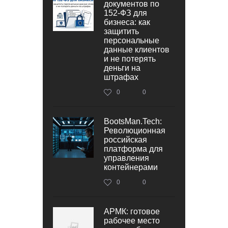
документов по
152‑ФЗ для
бизнеса: как
защитить
персональные
данные клиентов
и не потерять
деньги на
штрафах
0
0
BootsMan.Tech:
Революционная
российская
платформа для
управления
контейнерами
0
0
АРМК: готовое
рабочее место