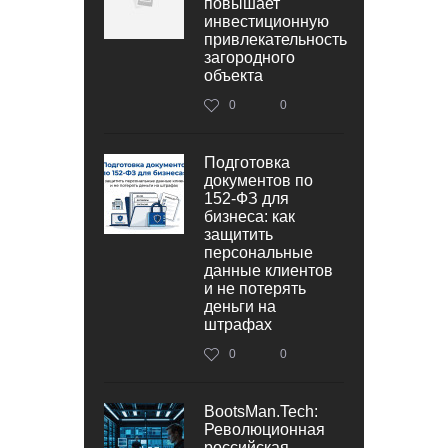
повышает
инвестиционную
привлекательность
загородного
объекта
0
0
Подготовка
документов по
152‑ФЗ для
бизнеса: как
защитить
персональные
данные клиентов
и не потерять
деньги на
штрафах
0
0
BootsMan.Tech:
Революционная
российская