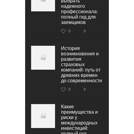
выбрать
надежного
профессионала:
полный гид для
заемщиков
0
0
История
возникновения и
развития
страховых
компаний: путь от
древних времен
до современности
0
0
Какие
преимущества и
риски у
международных
инвестиций:
полный гид