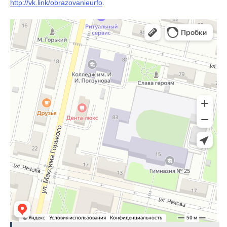
http://vk.link/obrazovanieurfo
.