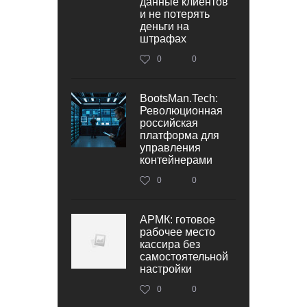
данные клиентов
и не потерять
деньги на
штрафах
0
0
BootsMan.Tech:
Революционная
российская
платформа для
управления
контейнерами
0
0
АРМК: готовое
рабочее место
кассира без
самостоятельной
настройки
0
0