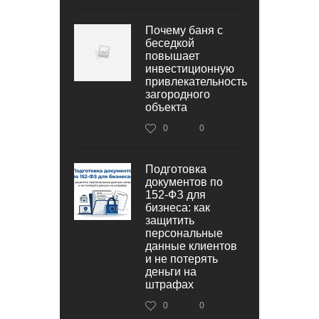
Почему баня с
беседкой
повышает
инвестиционную
привлекательность
загородного
объекта
0
0
Подготовка
документов по
152‑ФЗ для
бизнеса: как
защитить
персональные
данные клиентов
и не потерять
деньги на
штрафах
0
0