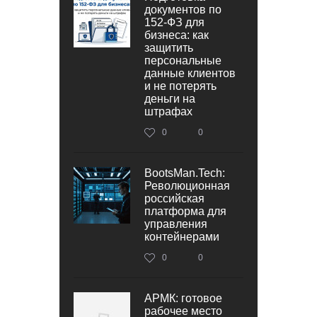
документов по
152‑ФЗ для
бизнеса: как
защитить
персональные
данные клиентов
и не потерять
деньги на
штрафах
0
0
BootsMan.Tech:
Революционная
российская
платформа для
управления
контейнерами
0
0
АРМК: готовое
рабочее место