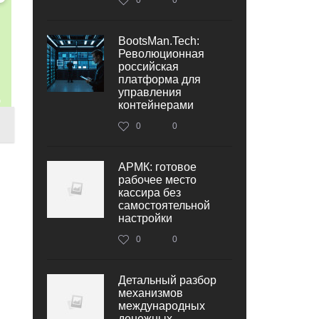
BootsMan.Tech:
Революционная
российская
платформа для
управления
контейнерами
0
0
АРМК: готовое
рабочее место
кассира без
самостоятельной
настройки
0
0
Детальный разбор
механизмов
международных
денежных