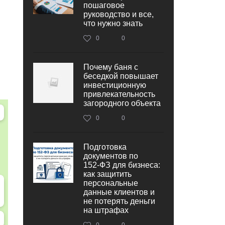
пошаговое
руководство и все,
что нужно знать
0
0
Почему баня с
беседкой повышает
инвестиционную
привлекательность
загородного объекта
0
0
Подготовка
документов по
152‑ФЗ для бизнеса:
как защитить
персональные
данные клиентов и
не потерять деньги
на штрафах
0
0