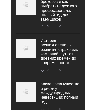
брокеров и как
выбрать надежного
профессионала:
полный гид для
заемщиков
0
0
История
возникновения и
развития страховых
компаний: путь от
древних времен до
современности
0
0
Какие преимущества
и риски у
международных
инвестиций: полный
гид
0
0