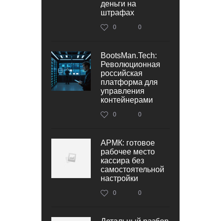
деньги на
штрафах
0
0
BootsMan.Tech:
Революционная
российская
платформа для
управления
контейнерами
0
0
АРМК: готовое
рабочее место
кассира без
самостоятельной
настройки
0
0