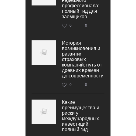
надежного
профессионала:
полный гид для
заемщиков
0
0
История
возникновения и
развития
страховых
компаний: путь от
древних времен
до современности
0
0
Какие
преимущества и
риски у
международных
инвестиций:
полный гид