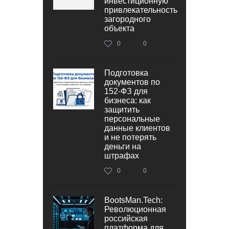
инвестиционную
привлекательность
загородного
объекта
0
0
Подготовка
документов по
152‑ФЗ для
бизнеса: как
защитить
персональные
данные клиентов
и не потерять
деньги на
штрафах
0
0
BootsMan.Tech:
Революционная
российская
платформа для