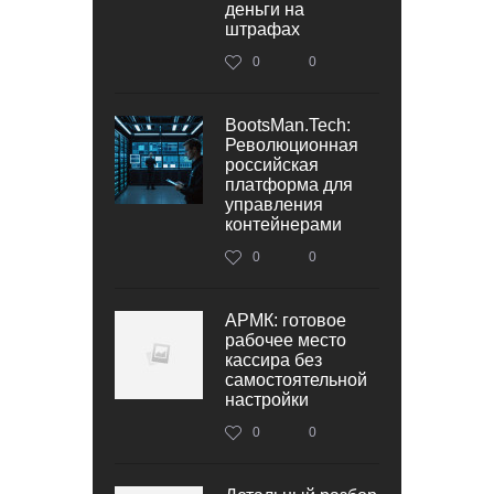
деньги на
штрафах
0
0
BootsMan.Tech:
Революционная
российская
платформа для
управления
контейнерами
0
0
АРМК: готовое
рабочее место
кассира без
самостоятельной
настройки
0
0