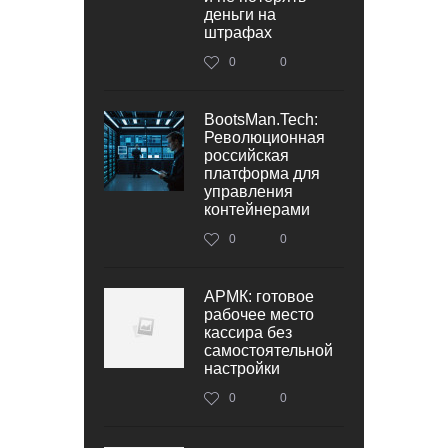
деньги на
штрафах
0
0
BootsMan.Tech:
Революционная
российская
платформа для
управления
контейнерами
0
0
АРМК: готовое
рабочее место
кассира без
самостоятельной
настройки
0
0